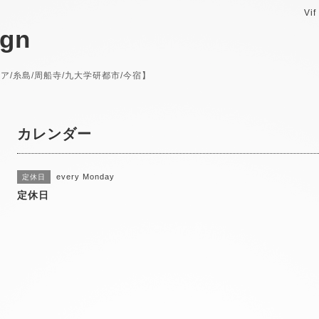
Vif
ign
西エリア/糸島/周船寺/九大学研都市/今宿】
カレンダー
every Monday
定休日
定休日